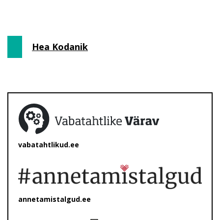
Hea Kodanik
vabatahtlikud.ee
annetamistalgud.ee