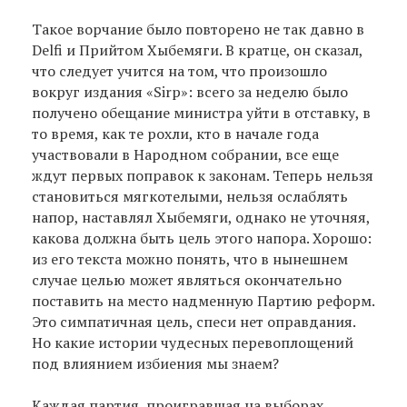
Такое ворчание было повторено не так давно в
Delfi и Прийтом Хыбемяги. В кратце, он сказал,
что следует учится на том, что произошло
вокруг издания «Sirp»: всего за неделю было
получено обещание министра уйти в отставку, в
то время, как те рохли, кто в начале года
участвовали в Народном собрании, все еще
ждут первых поправок к законам. Теперь нельзя
становиться мягкотелыми, нельзя ослаблять
напор, наставлял Хыбемяги, однако не уточняя,
какова должна быть цель этого напора. Хорошо:
из его текста можно понять, что в нынешнем
случае целью может являться окончательно
поставить на место надменную Партию реформ.
Это симпатичная цель, спеси нет оправдания.
Но какие истории чудесных перевоплощений
под влиянием избиения мы знаем?
Каждая партия, проигравшая на выборах,