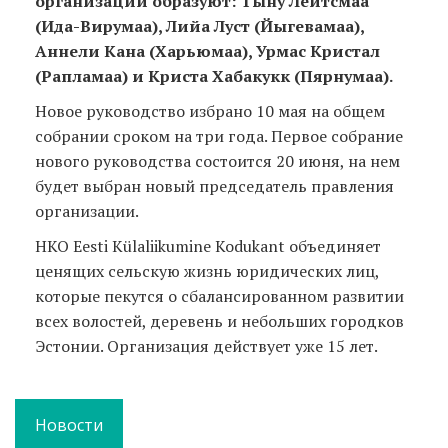
организации образуют:
Тыну Лейтсмаа
(Ида-Вирумаа), Лийа Луст (Йыгевамаа),
Аннели Кана (Харьюмаа), Урмас Кристал
(Рапламаа) и Криста Хабакукк (Пярнумаа).
Новое руководство избрано 10 мая на общем
собрании сроком на три года. Первое собрание
нового руководства состоится 20 июня, на нем
будет выбран новый председатель правления
организации.
НКО Eesti Külaliikumine Kodukant объединяет
ценящих сельскую жизнь юридических лиц,
которые пекутся о сбалансированном развитии
всех волостей, деревень и небольших городков
Эстонии. Организация действует уже 15 лет.
Новости