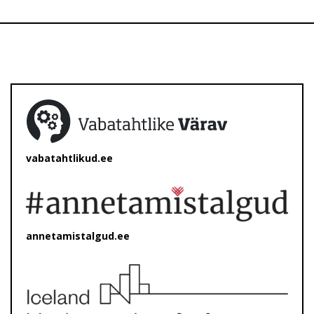
vabatahtlikud.ee
annetamistalgud.ee