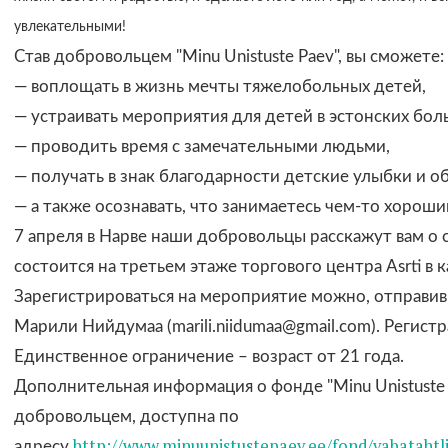
увлекательными!
Став добровольцем "Minu Unistuste Paev", вы сможете:
— воплощать в жизнь мечты тяжелобольных детей,
— устраивать мероприятия для детей в эстонских боль
— проводить время с замечательными людьми,
— получать в знак благодарности детские улыбки и об
— а также осознавать, что занимаетесь чем-то хорош
7 апреля в Нарве наши добровольцы расскажут вам о
состоится на третьем этаже торгового центра Asrti в
Зарегистрироваться на мероприятие можно, отправив
Марили Нийдумаа (marili.niidumaa@gmail.com). Регистр
Единственное ограничение – возраст от 21 года.
Дополнительная информация о фонде "Minu Unistuste P
добровольцем, доступна по
http://www.minuunistustepaev.ee/fond/vabatahtl
адресу