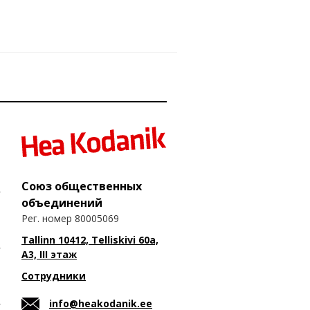
Союз общественных
объединений
Рег. номер 80005069
Tallinn 10412, Telliskivi 60a,
A3, III этаж
Сотрудники
info@heakodanik.ee