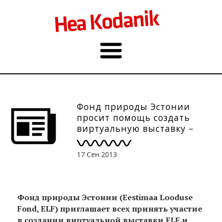
Фонд природы Эстонии
просит помощь создать
виртуальную выставку –
сфотографируйте гриб на
дереве. До 1.10.
17 Сен 2013
Фонд природы Эстонии (Eestimaa Looduse
Fond, ELF) приглашает всех принять участие
в создании виртуальной выставки ELF и