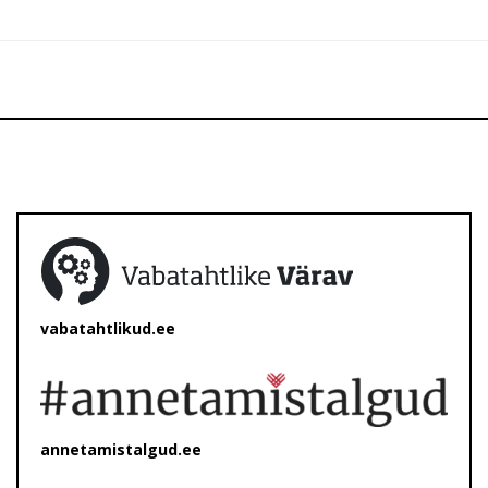
vabatahtlikud.ee
annetamistalgud.ee