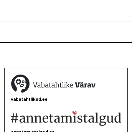
vabatahtlikud.ee
annetamistalgud.ee