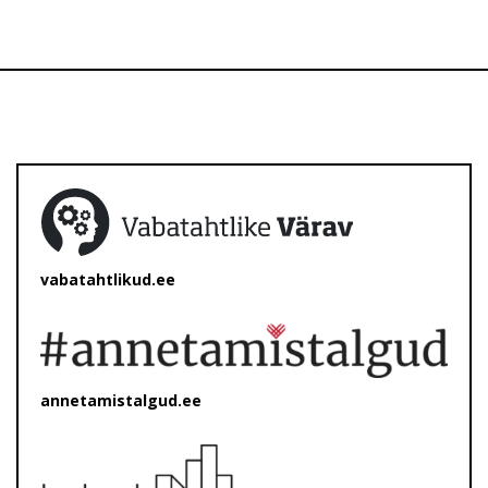
vabatahtlikud.ee
annetamistalgud.ee