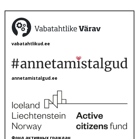
vabatahtlikud.ee
annetamistalgud.ee
Фонд активных граждан