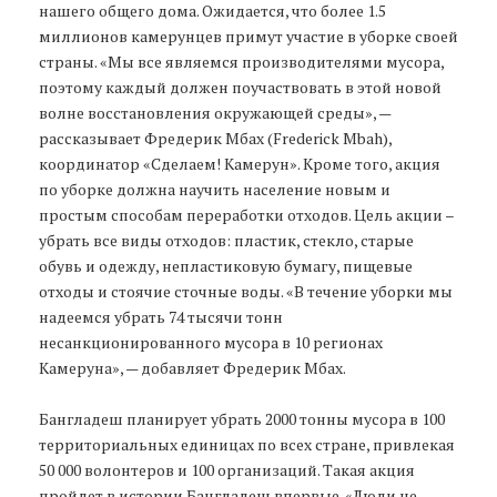
нашего общего дома. Ожидается, что более 1.5
миллионов камерунцев примут участие в уборке своей
страны. «Мы все являемся производителями мусора,
поэтому каждый должен поучаствовать в этой новой
волне восстановления окружающей среды», —
рассказывает Фредерик Мбах (Frederick Mbah),
координатор «Сделаем! Камерун». Кроме того, акция
по уборке должна научить население новым и
простым способам переработки отходов. Цель акции –
убрать все виды отходов: пластик, стекло, старые
обувь и одежду, непластиковую бумагу, пищевые
отходы и стоячие сточные воды. «В течение уборки мы
надеемся убрать 74 тысячи тонн
несанкционированного мусора в 10 регионах
Камеруна», — добавляет Фредерик Мбах.
Бангладеш планирует убрать 2000 тонны мусора в 100
территориальных единицах по всех стране, привлекая
50 000 волонтеров и 100 организаций. Такая акция
пройдет в истории Бангладеш впервые. «Люди не