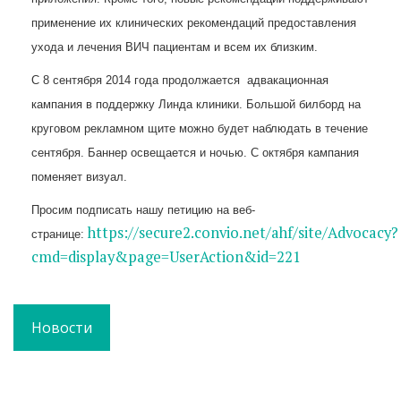
применение их клинических рекомендаций предоставления
ухода и лечения ВИЧ пациентам и всем их близким.
С 8 сентября 2014 года продолжается адвакационная
кампания в поддержку Линда клиники. Большой билборд на
круговом рекламном щите можно будет наблюдать в течение
сентября. Баннер освещается и ночью. С октября кампания
поменяет визуал.
Просим подписать нашу петицию на веб-
https
://
secure
2.
convio
.
net
/
ahf
/
site
/
Advocacy
?
странице:
cmd
=
display
&
page
=
UserAction
&
id
=221
Новости