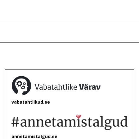
vabatahtlikud.ee
annetamistalgud.ee