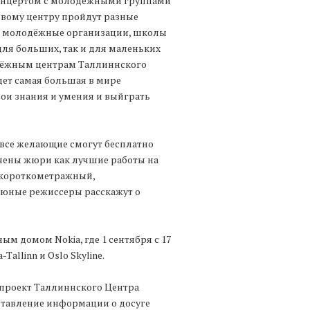
концертом с молодёжными группами
рговому центру пройдут разные
ут молодёжные организации, школы
для больших, так и для маленьких
одёжным центрам Таллиннского
ет самая большая в мире
вои знания и умения и выйграть
s» все желающие смогут бесплатно
чены жюри как лучшие работы на
к короткометражный,
юные режиссеры расскажут о
 домом Nokia, где 1 сентября с 17
allinn и Oslo Skyline.
 проект Таллиннского Центра
ставление информации о досуге