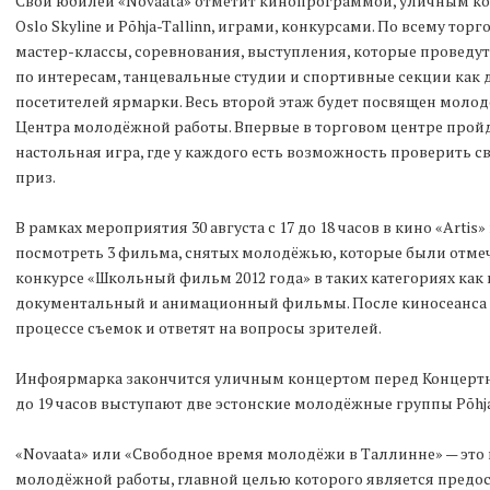
Свой юбилей «Novaata» отметит кинопрограммой, уличным 
Oslo Skyline и Põhja-Tallinn, играми, конкурсами. По всему то
мастер-классы, соревнования, выступления, которые провед
по интересам, танцевальные студии и спортивные секции как 
посетителей ярмарки. Весь второй этаж будет посвящен мол
Центра молодёжной работы. Впервые в торговом центре пройд
настольная игра, где у каждого есть возможность проверить с
приз.
В рамках мероприятия 30 августа с 17 до 18 часов в кино «Arti
посмотреть 3 фильма, снятых молодёжью, которые были отме
конкурсе «Школьный фильм 2012 года» в таких категориях ка
документальный и анимационный фильмы. После киносеанса 
процессе съемок и ответят на вопросы зрителей.
Инфоярмарка закончится уличным концертом перед Концертным
до 19 часов выступают две эстонские молодёжные группы Põhja-T
«Novaata» или «Свободное время молодёжи в Таллинне» — это
молодёжной работы, главной целью которого является предо