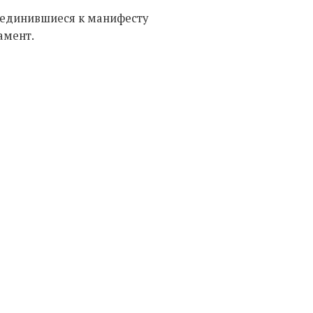
оединившиеся к манифесту
амент.