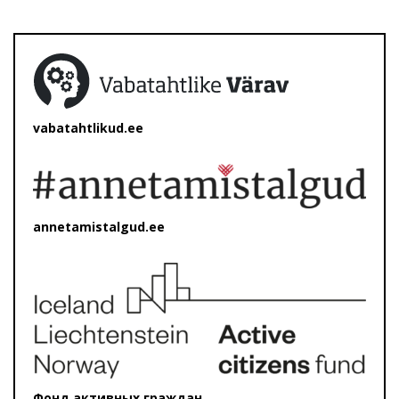
vabatahtlikud.ee
annetamistalgud.ee
Фонд активных граждан