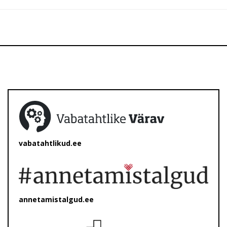
vabatahtlikud.ee
annetamistalgud.ee