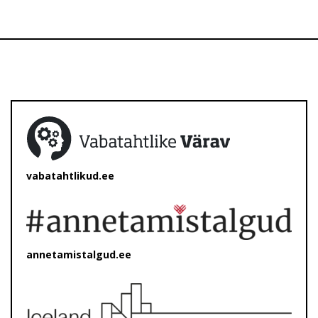
vabatahtlikud.ee
annetamistalgud.ee