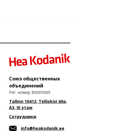
Союз общественных
объединений
Рег. номер 80005069
Tallinn 10412, Telliskivi 60a,
A3, III этаж
Сотрудники
info@heakodanik.ee