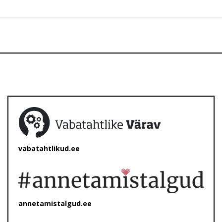
vabatahtlikud.ee
annetamistalgud.ee