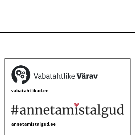
vabatahtlikud.ee
annetamistalgud.ee