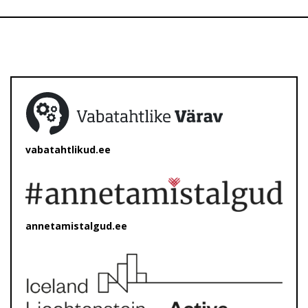
vabatahtlikud.ee
annetamistalgud.ee