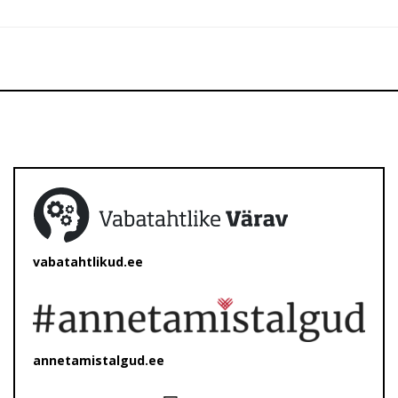
vabatahtlikud.ee
annetamistalgud.ee