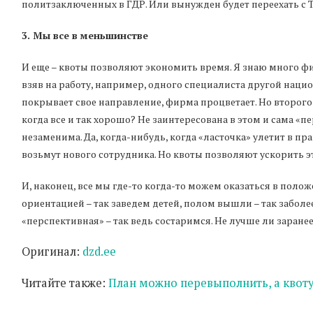
политзаключенных в ГДР. Или вынужден будет переехать с Т
3. Мы все в меньшинстве
И еще – квоты позволяют экономить время. Я знаю много ф
взяв на работу, например, одного специалиста другой нацио
покрывает свое направление, фирма процветает. Но второго 
когда все и так хорошо? Не заинтересована в этом и сама «пе
незаменима. Да, когда-нибудь, когда «ласточка» улетит в пр
возьмут нового сотрудника. Но квоты позволяют ускорить эт
И, наконец, все мы где-то когда-то можем оказаться в поло
ориентацией – так заведем детей, полом вышли – так забол
«перспективная» – так ведь состаримся. Не лучше ли заран
Оригинал:
dzd.ee
Читайте также:
План можно перевыполнить, а квоту