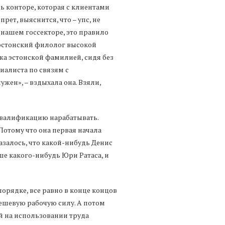
дь конторе, которая с клиентами
ет, выяснится, что – упс, не
в нашем госсекторе, это правило
 эстонский филолог высокой
жа эстонской фамилией, сидя без
иалиста по связям с
жен», – вздыхала она. Взяли,
 квалификацию нарабатывать.
Потому что она первая начала
азалось, что какой-нибудь Денис
е какого-нибудь Юри Ратаса, и
орядке, все равно в конце концов
дешевую рабочую силу. А потом
ей на использовании труда