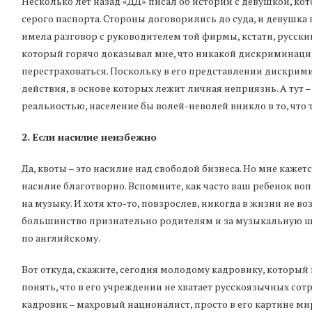
Несколько лет назад «ДД» писал об истории с девушкой, кот
серого паспорта. Стороны договорились до суда, и девушка
имела разговор с руководителем той фирмы, кстати, русским,
который горячо доказывал мне, что никакой дискриминации 
перестраховаться. Поскольку в его представлении дискри
действия, в основе которых лежит личная неприязнь. А тут –
реальностью, население бы волей-неволей вникло в то, что
2. Если насилие неизбежно
Да, квоты – это насилие над свободой бизнеса. Но мне кажетс
насилие благотворно. Вспомните, как часто ваш ребенок воп
на музыку. И хотя кто-то, повзрослев, никогда в жизни не во
большинство признательно родителям и за музыкальную шко
по английскому.
Вот откуда, скажите, сегодня молодому кадровику, который 
понять, что в его учреждении не хватает русскоязычных сот
кадровик – махровый националист, просто в его картине мир