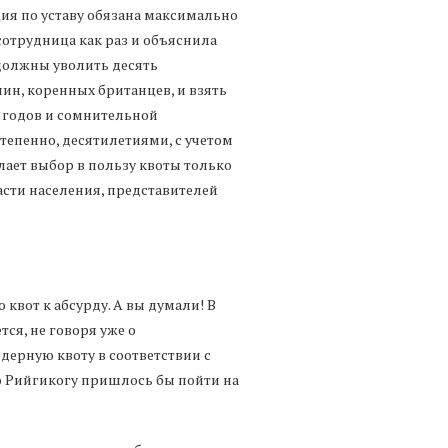
ия по уставу обязана максимально
сотрудница как раз и объяснила
и должны уволить десять
н, коренных британцев, и взять
 годов и сомнительной
тепенно, десятилетиями, с учетом
лает выбор в пользу квоты только
части населения, представителей
квот к абсурду. А вы думали! В
тся, не говоря уже о
дерную квоту в соответствии с
о Рийгикогу пришлось бы пойти на