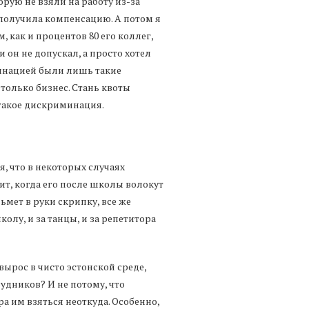
орую не взяли на работу из-за
 получила компенсацию. А потом я
 как и процентов 80 его коллег,
он не допускал, а просто хотел
минацией были лишь такие
 только бизнес. Стань квоты
 такое дискриминация.
я, что в некоторых случаях
ит, когда его после школы волокут
зьмет в руки скрипку, все же
лу, и за танцы, и за репетитора
вырос в чисто эстонской среде,
рудников? И не потому, что
а им взяться неоткуда. Особенно,