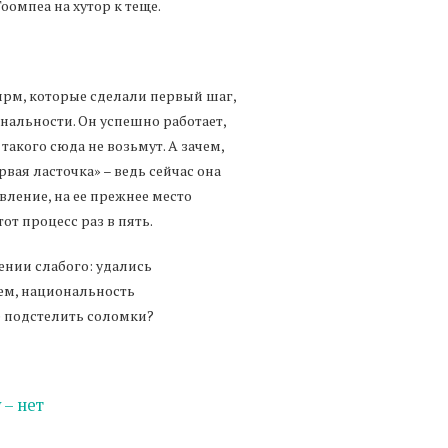
оомпеа на хутор к теще.
ирм, которые сделали первый шаг,
нальности. Он успешно работает,
такого сюда не возьмут. А зачем,
рвая ласточка» – ведь сейчас она
авление, на ее прежнее место
от процесс раз в пять.
жении слабого: удались
еем, национальность
ее подстелить соломки?
 – нет