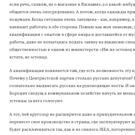
если речь, скажем, не о магазине в Ласнамяэ, а о какой-нибу
общается очень опосредованно. А потом, когда однажды припр
подумали. Когда ситуация очень запущена – как, например, 
начинает работать в обе стороны. Помню как моя знакомая,
квалификации с опытом в сфере пиара и доставшейся от му
работы, даже не попыталась подать заявку на вакансию спец
общественностью в одном из министерств. «Им же эстонец ну
кстати, не эстонца.
А квалификация появляется там, где есть возможность эту
Почему у Центристской партии столько русских депутатов? 
сознательно выдвигать русских на руководящие посты. И ок
Бородич сведущ в коммунальном хозяйстве ничуть не меньш
эстонцы за него голосуют.
А тот, чей кругозор не расширится даже в принудительном п
перенесет свое производство в страны, где эксплуатируют 
будет расплачиваться так, как и не снилось IKEA, погоревш