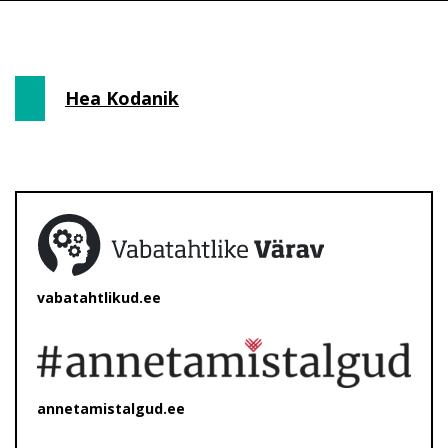
Hea Kodanik
vabatahtlikud.ee
annetamistalgud.ee