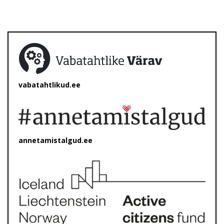
vabatahtlikud.ee
annetamistalgud.ee