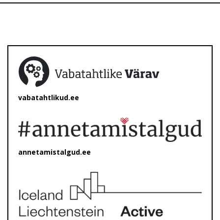
vabatahtlikud.ee
annetamistalgud.ee