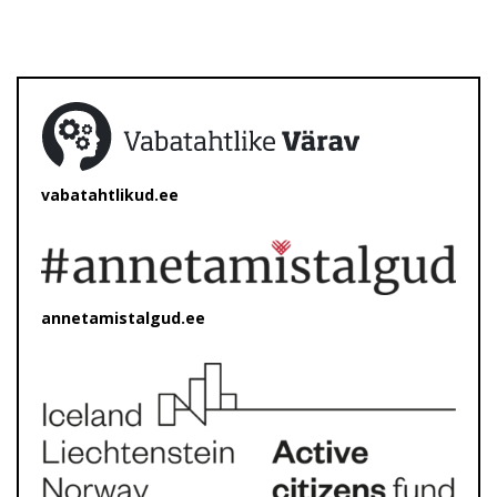
vabatahtlikud.ee
annetamistalgud.ee