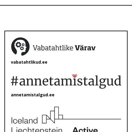
vabatahtlikud.ee
annetamistalgud.ee