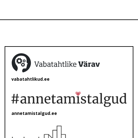
vabatahtlikud.ee
annetamistalgud.ee