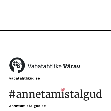
vabatahtlikud.ee
annetamistalgud.ee