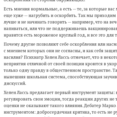
Есть мнения нормальные, а есть — те, за которые вас
еще хуже — нагрубить и оскорбить. Так мы приходим 
лучше и не начинать говорить — например, что на ве
напиваться, или что не поддерживаешь вакцинировани
нравится есть мороженое круглый год, и все это для 
Почему другие позволяют себе оскорбления или насмеш
с мнением которых они не согласны, и как себя защит
насилия? Психиатр Хелен Лассь отмечает, что в неко
неприятия отличной от своей позиции кроются в ук
только одну правду в общественном пространстве. 
нынешняя школьная система, способствующая заучив
дискуссий.
Хелен Лассь предлагает первый инструмент защиты: 
регулировать свои эмоции, тогда реакции других не 
оценки не оказывают такого влияния. Дебатер Марко
инструментом: добросердечная критика, то есть не ру