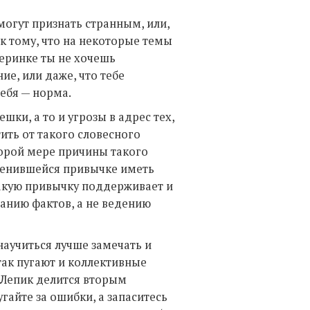
 могут признать странным, или,
к тому, что на некоторые темы
черинке ты не хочешь
е, или даже, что тебе
тебя — норма.
ки, а то и угрозы в адрес тех,
ить от такого словесного
торой мере причины такого
оренившейся привычке иметь
Такую привычку поддерживает и
анию фактов, а не ведению
научиться лучше замечать и
так пугают и коллективные
 Лепик делится вторым
гайте за ошибки, а запаситесь