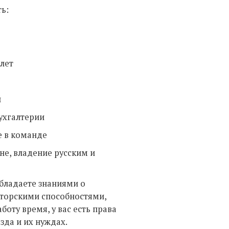
ь:
лет
й
бухгалтерии
е в команде
не, владение русским и
обладаете знаниями о
аторскими способностями,
оту время, у вас есть права
зда и их нуждах.