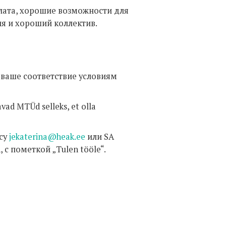
лата, хорошие возможности для
я и хороший коллектив.
ваше соответствие условиям
avad MTÜd selleks, et olla
су
jekaterina@heak.ee
или SA
nn, с пометкой „Tulen tööle“.