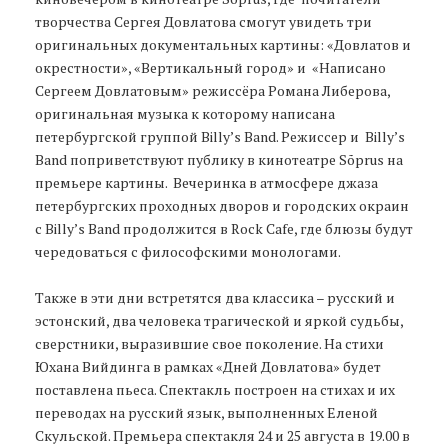
творчества Сергея Довлатова смогут увидеть три
оригинальных документальных картины: «Довлатов и
окрестности», «Вертикальный город» и «Написано
Сергеем Довлатовым» режиссёра Романа Либерова,
оригинальная музыка к которому написана
петербургской группой Billy’s Band. Режиссер и Billy’s
Band поприветствуют публику в кинотеатре Sõprus на
премьере картины. Вечеринка в атмосфере джаза
петербургских проходных дворов и городских окраин
с Billy’s Band продолжится в Rock Cafe, где блюзы будут
чередоваться с философскими монологами.
Также в эти дни встретятся два классика – русский и
эстонский, два человека трагической и яркой судьбы,
сверстники, выразившие свое поколение. На стихи
Юхана Вийдинга в рамках «Дней Довлатова» будет
поставлена пьеса. Спектакль построен на стихах и их
переводах на русский язык, выполненных Еленой
Скульской. Премьера спектакля 24 и 25 августа в 19.00 в