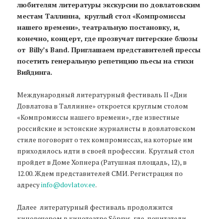
любителям литературы экскурсии по довлатовским
местам Таллинна, круглый стол «Компромиссы
нашего времени», театральную постановку, и,
конечно, концерт, где прозвучат питерские блюзы
от Billy’s Band. Приглашаем представителей прессы
посетить генеральную репетицию пьесы на стихи
Вийдинга.
Международный литературный фестиваль II «Дни
Довлатова в Таллинне» откроется круглым столом
«Компромиссы нашего времени», где известные
российские и эстонские журналисты в довлатовском
стиле поговорят о тех компромиссах, на которые им
приходилось идти в своей профессии. Круглый стол
пройдет в Доме Хопнера (Ратушная площадь, 12), в
12.00. Ждем представителей СМИ. Регистрация по
адресу
info@dovlatov.ee
.
Далее литературный фестиваль продолжится
киновечером в кинотеатре Sõprus, где почитатели