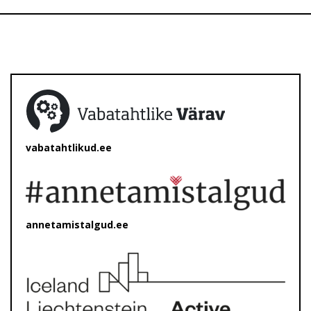
vabatahtlikud.ee
annetamistalgud.ee