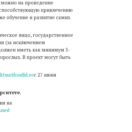
ть можно на проведение
 способствующую привлечению
же обучение и развитие самих
ческое лицо, государственное
я (за исключением
 должен иметь как минимум 3-
зрослых. В проект могут быть
uktuurifondid.ee
с 27 июня
рситете.
ия на
used