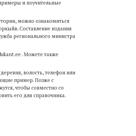
 примеры и поучительные
стории, можно ознакомиться
ооркыйв. Составление издания
служба регионального министра
kant.ee . Можете также
деревня, волость, телефон или
ющие пример. Позже с
утся, чтобы совместно со
вить его для справочника.