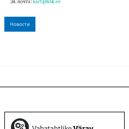
Эл. почта:
kart@k6k.ee
Новости