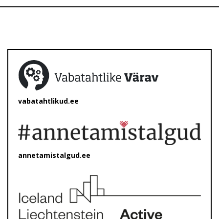
vabatahtlikud.ee
annetamistalgud.ee