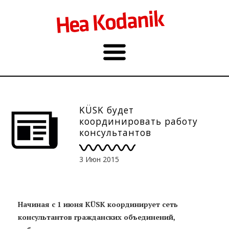
KÜSK будет
координировать работу
консультантов
объединений в уездных
центрах развития
3 Июн 2015
Начиная с 1 июня KÜSK координирует сеть
консультантов гражданских объединений,