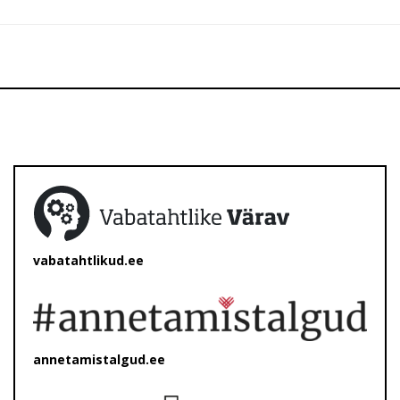
vabatahtlikud.ee
annetamistalgud.ee