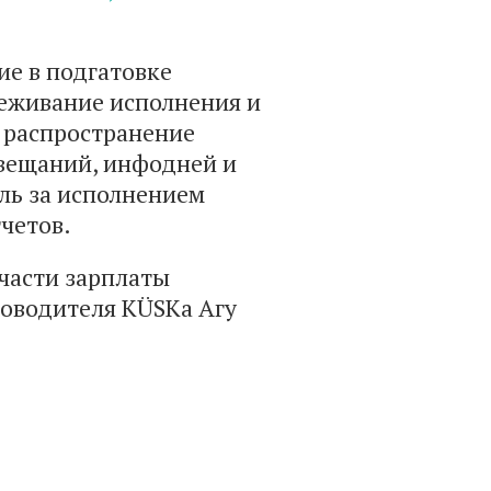
.
ие в подгатовке
еживание исполнения и
, распространение
вещаний, инфодней и
ль за исполнением
отчетов.
части зарплаты
ководителя KÜSKа Агу