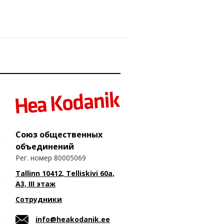
Союз общественных
объединений
Рег. номер 80005069
Tallinn 10412, Telliskivi 60a,
A3, III этаж
Сотрудники
info@heakodanik.ee