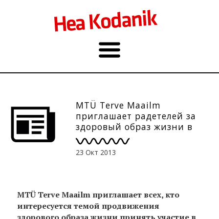
MTÜ Terve Maailm
приглашает радетелей за
здоровый образ жизни в
образовательную
программу. До 31.10.
23 Окт 2013
MTÜ Terve Maailm приглашает всех, кто
интересуется темой продвижения
здорового образа жизни принять участие в