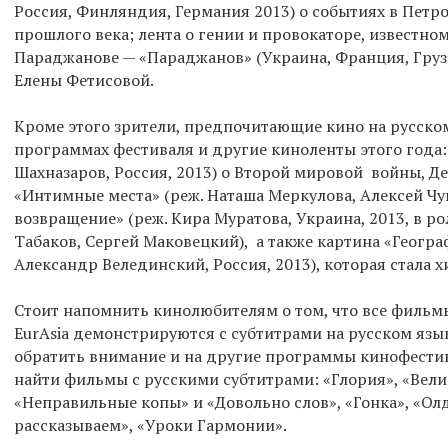
Россия, Финляндия, Германия 2013) о событиях в Петр
прошлого века; лента о гении и провокаторе, известно
Параджанове — «Параджанов» (Украина, Франция, Груз
Елены Фетисовой.
Кроме этого зрители, предпочитающие кино на русском
программах фестиваля и другие киноленты этого года:
Шахназаров, Россия, 2013) о Второй мировой войны, 
«Интимные места» (реж. Наташа Меркулова, Алексей Чуп
возвращение» (реж. Кира Муратова, Украина, 2013, в ро
Табаков, Сергей Маковецкий), а также картина «Геогра
Александр Велединский, Россия, 2013), которая стала 
Стоит напомнить кинолюбителям о том, что все филь
EurAsia демонстрируются с субтитрами на русском язы
обратить внимание и на другие программы кинофестив
найти фильмы с русскими субтитрами: «Глория», «Вел
«Неправильные копы» и «Довольно слов», «Гонка», «Ол
рассказываем», «Уроки Гармонии».