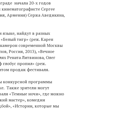
ограде начала 20-х годов
м кинематографисте Сергее
ия, Армения) Сержа Аведикяна,
 языке, найдут в разных
 «Белый тигр» (реж. Карен
Декамерон современной Москвы
ов, Россия, 2013), «Вечное
лях Рената Литвинова, Олег
ф глобус пропил» (реж.
хитом продаж фестиваля.
мы конкурсной программы
ке. Также зрители могут
аля «Темные ночи», где можно
икий мастер», комедии
дбой», «Истории, которые мы