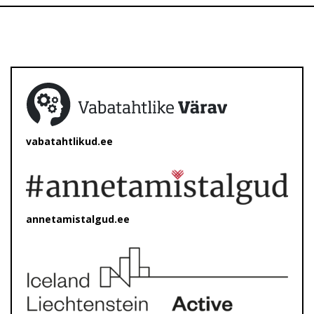
vabatahtlikud.ee
annetamistalgud.ee