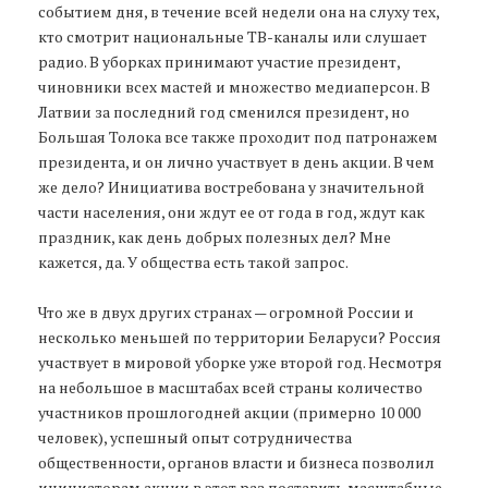
событием дня, в течение всей недели она на слуху тех,
кто смотрит национальные ТВ-каналы или слушает
радио. В уборках принимают участие президент,
чиновники всех мастей и множество медиаперсон. В
Латвии за последний год сменился президент, но
Большая Толока все также проходит под патронажем
президента, и он лично участвует в день акции. В чем
же дело? Инициатива востребована у значительной
части населения, они ждут ее от года в год, ждут как
праздник, как день добрых полезных дел? Мне
кажется, да. У общества есть такой запрос.
Что же в двух других странах — огромной России и
несколько меньшей по территории Беларуси? Россия
участвует в мировой уборке уже второй год. Несмотря
на небольшое в масштабах всей страны количество
участников прошлогодней акции (примерно 10 000
человек), успешный опыт сотрудничества
общественности, органов власти и бизнеса позволил
инициаторам акции в этот раз поставить масштабные