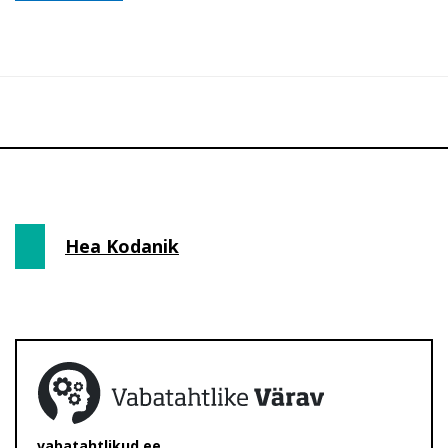
Hea Kodanik
vabatahtlikud.ee