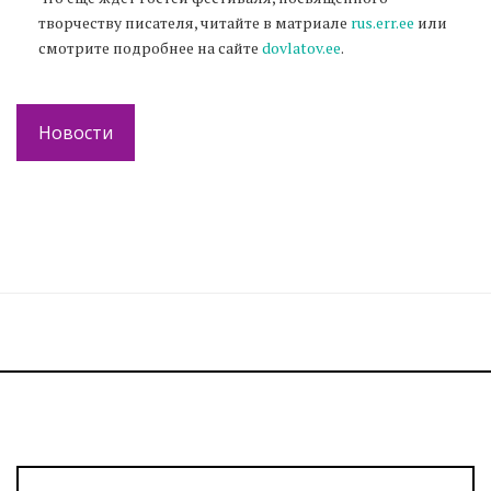
творчеству писателя, читайте в матриале
rus.err.ee
или
смотрите подробнее на сайте
dovlatov.ee
.
Новости