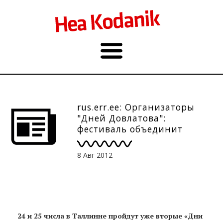
rus.err.ee: Организаторы
"Дней Довлатова":
фестиваль объединит
русских и эстонских
любителей литературы
8 Авг 2012
24 и 25 числа в Таллинне пройдут уже вторые «Дни