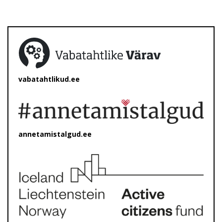
vabatahtlikud.ee
annetamistalgud.ee