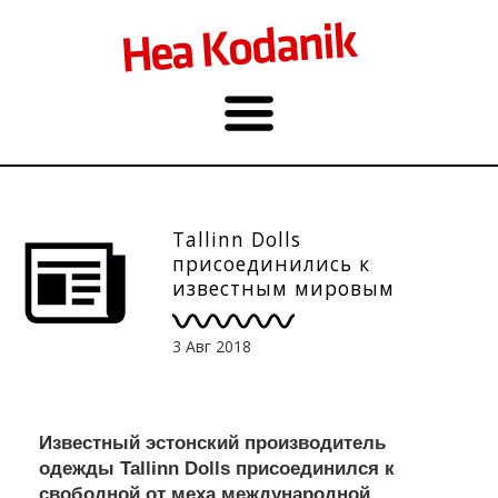
Tallinn Dolls
присоединились к
известным мировым
модным брендам,
отказавшимся от
3 Авг 2018
использования
натурального меха
Известный эстонский производитель
одежды Tallinn Dolls присоединился к
свободной от меха международной