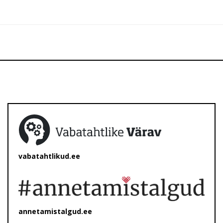
vabatahtlikud.ee
annetamistalgud.ee