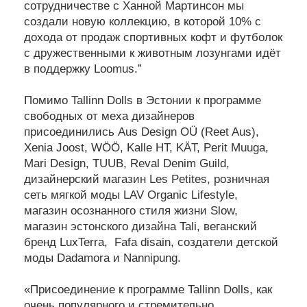
сотрудничестве с Ханной Мартинсон мы
создали новую коллекцию, в которой 10% с
дохода от продаж спортивных кофт и футболок
с дружественными к животным лозунгами идёт
в поддержку Loomus.”
Помимо Tallinn Dolls в Эстонии к программе
свободных от меха дизайнеров
присоединились Aus Design OÜ (Reet Aus),
Xenia Joost, WÖÖ, Kalle HT, KÄT, Perit Muuga,
Mari Design, TUUB, Reval Denim Guild,
дизайнерский магазин Les Petites, розничная
сеть мягкой моды LAV Organic Lifestyle,
магазин осознанного стиля жизни Slow,
магазин эстонского дизайна Tali, веганский
бренд LuxTerra, Fafa disain, создатели детской
моды Dadamora и Nannipung.
«Присоединение к программе Tallinn Dolls, как
очень популярного и стремительно