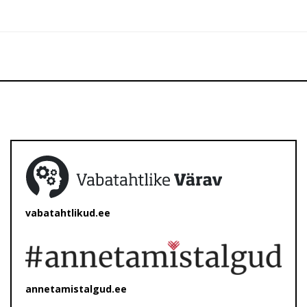
vabatahtlikud.ee
annetamistalgud.ee