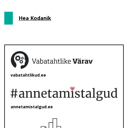
Hea Kodanik
vabatahtlikud.ee
annetamistalgud.ee