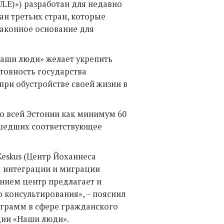
(TULE)») разработан для недавно
н третьих стран, которые
законное основание для
аши люди» желает укрепить
отовность государства
ри обустройстве своей жизни в
по всей Эстонии как минимум 60
шедших соответствующее
Keskus (Центр Йоханнеса
а интеграции и миграции
нием центр предлагает и
 консультирования», – пояснил
ограмм в сфере гражданского
ции «Наши люди».