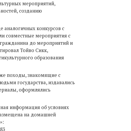
ультурных мероприятий,
ностей, созданию
е аналогичных конкурсов с
али совместные мероприятия с
я гражданина до мероприятий и
тировал Тойво Сикк,
тикультурного образования
кже походы, знакомящие с
юдьми государства, издавались
ериалы, оформлялись
льная информация об условиях
размещена на домашней
»:
483