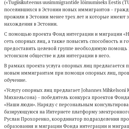
(«Tugiisikuteenus uusimmigrantide lõimumiseks Eestis 
поселившихся в Эстонии новых иммигрантов – гражда
прожили в Эстонии менее трех лет и которые имеют 
нахождения в Эстонии.
С помощью проекта Фонд интеграции и миграции «Н
сеть опорных лиц, а также повысить способность и г
предоставить целевой группе необходимую помощь п
эстонском обществе и для интеграции в него.
В рамках проекта услуга опорных лиц предлагается 
новым иммигрантам при помощи опорных лиц, про
обучение.
«Услугу опорных лиц предлагает Johannes Mihkelsoni 
Михкельсона) – победитель конкурса проектов Фонд
«Наши люди». Наряду с персональным консультирова
базирующуюся на Интернете платформу электронного
Руслан Прохоренко, координатор подразделения пр
образования и миграции Фонда интеграции и мигра