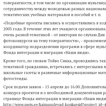
толерантности, в том числе по организации мультик
сотрудничеству между молодежью разных националь
тематических учебных материалов и пособий и т. п.
«Подобные проекты писались и осуществлялись в ход
2003 года. В течение этих лет учащиеся организовыв
очень разной тематикой – от викторин по случаю Дн
фотоконкурсов на тему толерантности», – прокоммен
координатор подразделения программ в сфере муль
Фонда интеграции и миграции «Наши люди».
Кроме того, по словам Тойво Сикка, проводились та
тематикой гражданина, встречались с интересными л
школьные газеты и различные информационные мат
фотостенды.
Срок подачи заявок – 15 апреля до 16.00. Дополните
конкурса проектов и о необходимой документации 
странице Фонда интеграции и миграции «Наши люди
http://www.meis.ee/kaimasolevad-konkursid?project_id=