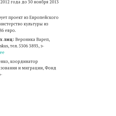
 2012 года до 30 ноября 2013
ет проект из Европейского
нистерство культуры из
86 евро.
х лиц:
Вероника Вареп,
us, тел. 5306 3893, э-
ee
нко, координатор
зования и миграции, Фонд
э-