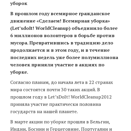
уборок
В прошлом году всемирное гражданское
движение «Сделаем! Всемирная уборка»
(
Let
’
s
do
It
!
World
Cleanup
) объединило более
6 миллионов волонтеров в борьбе против
мусора. Превратившись в традицию дело
продолжается и в этом году, и в течение
последних недель уже более полумиллиона
человек приняли участие в акциях по
уборке.
Согласно планам, до начала лета в 22 странах
мира состоятся почти 30 таких акций. В
прошлом году в Let’sDoIt! WorldCleanup2012
приняла участие практически половина
государств на нашей планете.
В марте акции по уборке прошли в Бельгии,
Индии, Боснии и Герцеговине, Португалии и