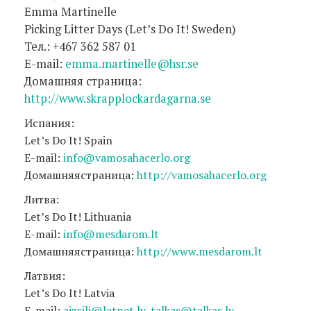
Emma Martinelle
Picking Litter Days (Let’s Do It! Sweden)
Тел.: +467 362 587 01
E-mail:
emma.martinelle@hsr.se
Домашняя страница:
http://www.skrapplockardagarna.se
Испания:
Let’s Do It! Spain
E-mail:
info@vamosahacerlo.org
Домашняястраница:
http://vamosahacerlo.org
Литва:
Let’s Do It! Lithuania
E-mail:
info@mesdarom.lt
Домашняястраница:
http://www.mesdarom.lt
Латвия:
Let’s Do It! Latvia
E-mail:
aizsili@latnet.lv
,
talkas@talkas.lv